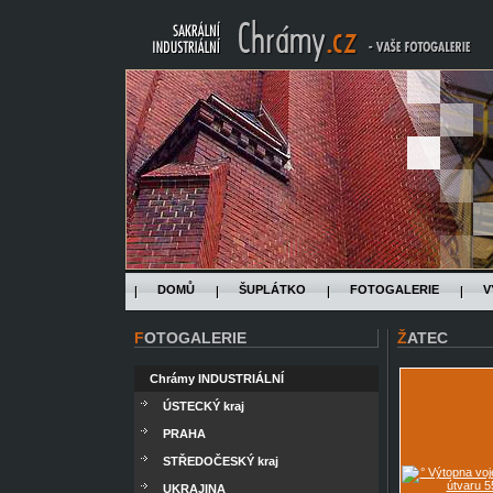
DOMŮ
ŠUPLÁTKO
FOTOGALERIE
V
FOTOGALERIE
ŽATEC
Chrámy INDUSTRIÁLNÍ
ÚSTECKÝ kraj
PRAHA
STŘEDOČESKÝ kraj
UKRAJINA