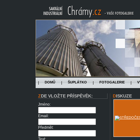
DOMŮ
ŠUPLÁTKO
FOTOGALERIE
V
ZDE VLOŽTE PŘÍSPĚVĚK:
DISKUZE
Jméno:
Email:
Předmět:
Text: