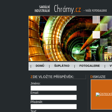
DOMŮ
ŠUPLÁTKO
FOTOGALERIE
V
ZDE VLOŽTE PŘÍSPĚVĚK:
DISKUZE
Jméno:
Email:
Předmět:
Text: